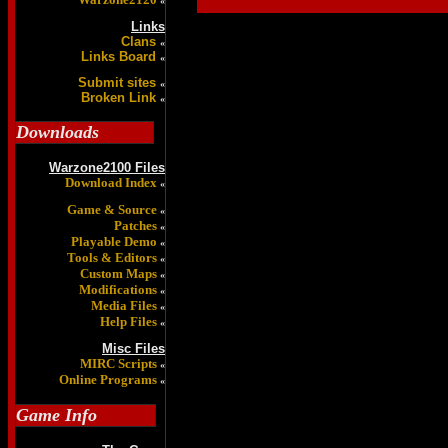
«
Links
Clans
«
Links Board
«
Submit sites
«
Broken Link
«
Downloads
Warzone2100 Files
Download Index
«
Game & Source
«
Patches
«
Playable Demo
«
Tools & Editors
«
Custom Maps
«
Modifications
«
Media Files
«
Help Files
«
Misc Files
MIRC Scripts
«
Online Programs
«
Game Info