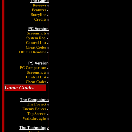
The Game
Reviews
«
Features
«
Storyline
«
Credits
«
PC Version
Screenshots
«
System Req.
«
Control List
«
Cheat Codes
«
Official Readme
«
PS Version
PC Comparison
«
Screenshots
«
Control List
«
Cheat Codes
«
Game Guides
The Campaigns
The Project
«
Enemy Forces
«
Top Secrets
«
Walkthroughs
«
The Technology