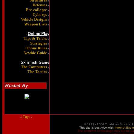
Structures
«
Defenses
«
Pre-collapse
«
Cyborgs
«
Vehicle Designs
«
Weapon Lists
«
Online Play
Tips & Tricks
«
Strategies
«
Online Rules
«
Newbie Guide
«
Skirmish Game
The Computers
«
The Tactics
«
Hosted By
-
Top
-
© 1999 - 2004 Trueblues Studios. A
This site is best view with
Internet Explo
The contents of this page may not be u