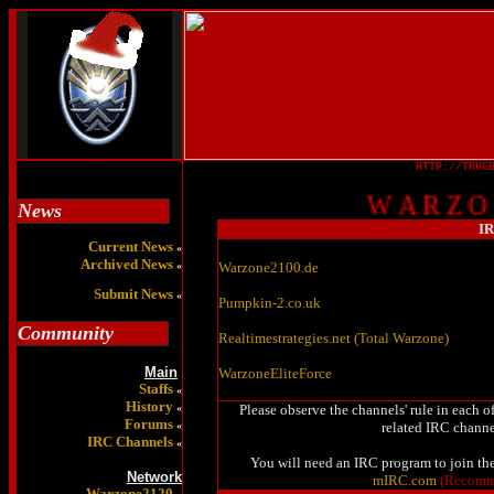
HTTP://TRUE
W A R Z O N 
News
IR
Current News
«
Archived News
«
Warzone2100.de
Submit News
«
Pumpkin-2.co.uk
Community
Realtimestrategies.net (Total Warzone)
Main
WarzoneEliteForce
Staffs
«
History
«
Please observe the channels' rule in each 
Forums
«
related IRC channe
IRC Channels
«
You will need an IRC program to join t
Network
mIRC.com
(Recomm
Warzone2120