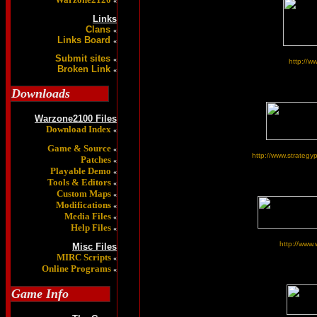
«
Links
Clans
«
Links Board
«
Submit sites
«
http://w
Broken Link
«
Downloads
Warzone2100 Files
Download Index
«
Game & Source
«
http://www.strateg
Patches
«
Playable Demo
«
Tools & Editors
«
Custom Maps
«
Modifications
«
Media Files
«
Help Files
«
http://www
Misc Files
MIRC Scripts
«
Online Programs
«
Game Info