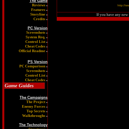
The Game
Reviews
«
http://w
Features
«
Storyline
If you have any new 
«
Credits
«
PC Version
Screenshots
«
System Req.
«
Control List
«
Cheat Codes
«
Official Readme
«
PS Version
PC Comparison
«
Screenshots
«
Control List
«
Cheat Codes
«
Game Guides
The Campaigns
The Project
«
Enemy Forces
«
Top Secrets
«
Walkthroughs
«
The Technology