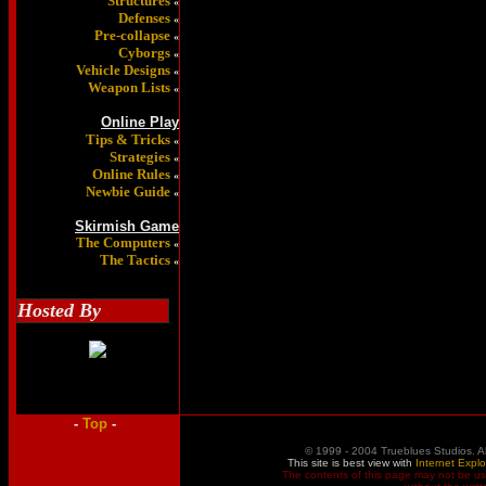
Structures
«
Defenses
«
Pre-collapse
«
Cyborgs
«
Vehicle Designs
«
Weapon Lists
«
Online Play
Tips & Tricks
«
Strategies
«
Online Rules
«
Newbie Guide
«
Skirmish Game
The Computers
«
The Tactics
«
Hosted By
-
Top
-
© 1999 - 2004 Trueblues Studios. A
This site is best view with
Internet Explo
The contents of this page may not be u