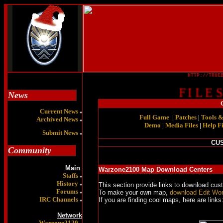
HTTP://TRUE
F I L E S
News
Current News
«
Full Game
|
Patches
|
Tools &
Archived News
«
Demo
|
Media Files
|
Help Fi
Submit News
«
CU
Community
Main
Warzone2100 Map Download Centers
Staffs
«
History
«
This section provide links to download cu
Forums
To make your own map,
download Edit Wor
«
IRC Channels
If you are finding cool maps, here are links
«
Network
Warzone2120