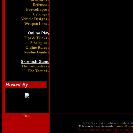
«
Defenses
«
Pre-collapse
«
Cyborgs
«
Vehicle Designs
«
Weapon Lists
«
Online Play
Tips & Tricks
«
Strategies
«
Online Rules
«
Newbie Guide
«
Skirmish Game
The Computers
«
The Tactics
«
Hosted By
-
Top
-
© 1999 - 2004 Trueblues Studios. A
This site is best view with
Internet Explo
The contents of this page may not be u
without the writ