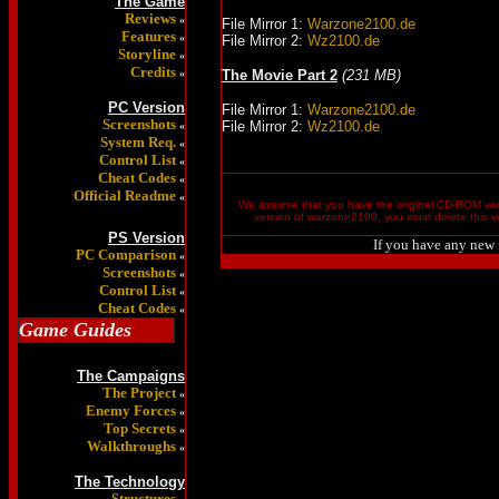
The Game
Reviews
«
File Mirror 1:
Warzone2100.de
Features
«
File Mirror 2:
Wz2100.de
Storyline
«
Credits
«
The Movie Part 2
(231 MB)
PC Version
File Mirror 1:
Warzone2100.de
Screenshots
File Mirror 2:
Wz2100.de
«
System Req.
«
Control List
«
Cheat Codes
«
Official Readme
«
We assume that you have the original CD-ROM ver
version of warzone2100, you must delete this 
PS Version
If you have any new f
PC Comparison
«
Screenshots
«
Control List
«
Cheat Codes
«
Game Guides
The Campaigns
The Project
«
Enemy Forces
«
Top Secrets
«
Walkthroughs
«
The Technology
Structures