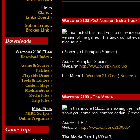
Links
Clans
«
Links Board
«
Warzone 2100 PSX Version Extra Track
Submit sites
«
Broken Link
«
I extracted this mp3 version of warzo
version of the game. This track do not ex
Downloads
nice music.
(Property of Pumpkin Studios)
Warzone2100 Files
Download Index
«
Author:
Pumpkin Studios
Game & Source
«
Website:
http://www.pumpkin.co.uk/
Patches
«
Playable Demo
File Mirror 1:
Warzone2100.de
(
Source
)
«
Tools & Editors
«
Custom Maps
«
Modifications
«
Media Files
«
Warzone 2100 - The Movie
Help Files
«
In this movie R.E.Z. is showing the firs
Misc Files
show you some real combat action. Creat
MIRC Scripts
«
Online Programs
«
Author:
R.E.Z
Website:
http://www.warzone2100.de/
Game Info
The Movie Part 1
(180 MB)