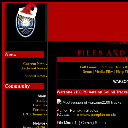
HTTP://TRUE
F I L E S A N D D
News
Current News
«
Full Game
|
Patches
|
Tools &
Archived News
«
Demo
|
Media Files
|
Help Fi
Submit News
«
WARZON
Community
Warzone 2100 PC Version Sound Tracks
Main
Staffs
«
Mp3 version of warzone2100 tracks.
History
«
Forums
«
Author:
Pumpkin Studios
IRC Channels
Website:
http://www.pumpkin.co.uk/
«
File Mirror 1: ( Coming Soon )
Network
Warzone2120
«